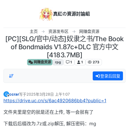
跳转至内容
真紅の資源討論組
主页
资源发布区
网赚盘资源
[PC][SLG/官中/动态]奴隶之书/The Book
of Bondmaids V1.87c+DLC 官方中文
[4183.7MB]
网赚盘资源
rpg
1
1
273
登录后回复
ccrar
写于
2025年3月28日 上午1:07
C
最后由 编辑
离线
https://drive.uc.cn/s/6ac4920686bb4?public=1
文件夹里是空的就是还在上传, 等一会就有了
下载后后缀改为.7z或.zip解压, 解压密码：mg