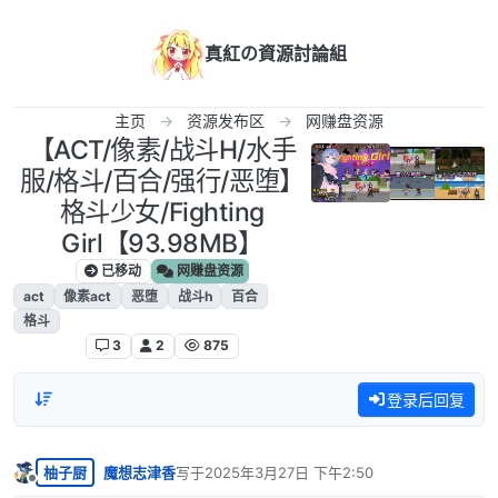
跳转至内容
真紅の資源討論組
主页
资源发布区
网赚盘资源
【ACT/像素/战斗H/水手
服/格斗/百合/强行/恶堕】
格斗少女/Fighting
Girl【93.98MB】
已移动
网赚盘资源
act
像素act
恶堕
战斗h
百合
格斗
3
2
875
登录后回复
柚子厨
魔想志津香
写于
2025年3月27日 下午2:50
最后由 编辑
离线