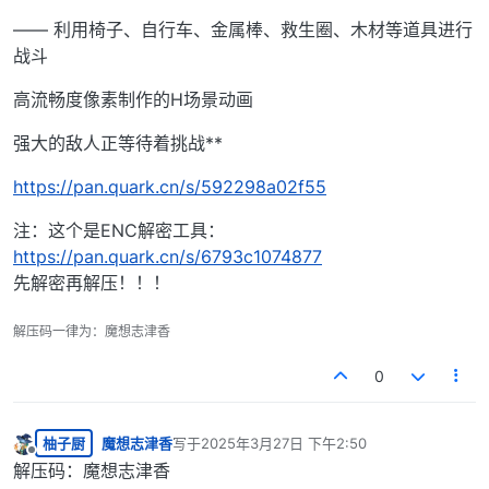
—— 利用椅子、自行车、金属棒、救生圈、木材等道具进行
战斗
高流畅度像素制作的H场景动画
强大的敌人正等待着挑战**
https://pan.quark.cn/s/592298a02f55
注：这个是ENC解密工具：
https://pan.quark.cn/s/6793c1074877
先解密再解压！！！
解压码一律为：魔想志津香
0
柚子厨
魔想志津香
写于
2025年3月27日 下午2:50
最后由 编辑
离线
解压码：魔想志津香