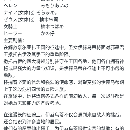
ヘレン みもりあいの
ナイア(女体化) そらまめ。
ゼウス(女体化) 柚木朱莉
女騎士 柚木つばめ
ヒーラー かの仔
主要剧情：
在解救奈尔亚扎王国的征途中，圣女伊赫乌蒂将面对邪恶君
王撒托古伊及其手下的重重险阻。
撒托古伊的四大将领分别驻守在王国各地，他们各自拥有神
秘或是强大的力量与知识，是伊赫乌蒂在征途上不可小觑的
劲敌。
怀揣着坚定的信念和强烈的使命感，渴望变强的伊赫乌蒂踏
上了这段危机四伏的冒险之旅。
在旅途中，她将遭遇各式各样的魔幻敌人，每一次战斗都是
对她意志和能力的严峻考验。
在这漫长的征途上，伊赫乌蒂不仅会遇到来自敌人的挑战，
还会结识到许多当地的居民。
他们有的愿意伸出援手，为伊赫乌蒂提供宝贵的帮助；有的