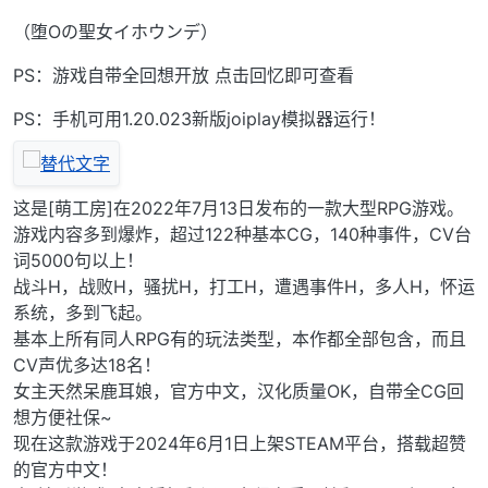
（堕Oの聖女イホウンデ）
PS：游戏自带全回想开放 点击回忆即可查看
PS：手机可用1.20.023新版joiplay模拟器运行！
这是[萌工房]在2022年7月13日发布的一款大型RPG游戏。
游戏内容多到爆炸，超过122种基本CG，140种事件，CV台
词5000句以上！
战斗H，战败H，骚扰H，打工H，遭遇事件H，多人H，怀运
系统，多到飞起。
基本上所有同人RPG有的玩法类型，本作都全部包含，而且
CV声优多达18名！
女主天然呆鹿耳娘，官方中文，汉化质量OK，自带全CG回
想方便社保~
现在这款游戏于2024年6月1日上架STEAM平台，搭载超赞
的官方中文！