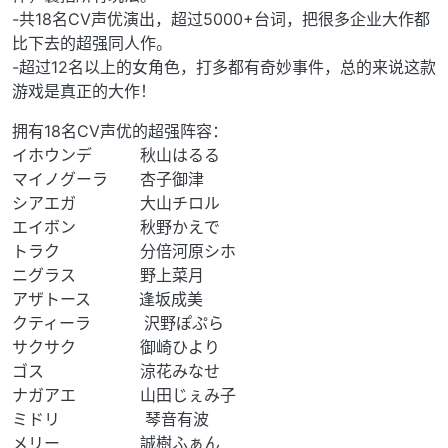
-共18名CV声优演出，超过5000+台词，把很多企业大作都
比下去的超强同人作。
-超过12名以上的女角色，打多都有奇妙事件，总的来说这款
游戏是真正的大作！
拥有18名CV声优的超强阵容：
イホウンデ 秋山はるる
マイノグーラ 杏子御津
シアエガ 大山チロル
エイボン 秋野かえで
トラク 分倍河原シホ
ニグラス 野上菜月
アザトース 逢坂成美
クティーラ 沢野ぽぷら
サクサク 御崎ひより
ゴス 涼花みなせ
ナガアエ 山田じぇみ子
ミドリ 琴音有波
メリー 誠樹ふぁん