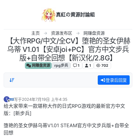
跳转至内容
真紅の資源討論組
主页
资源发布区
网赚盘资源
【大作RPG/中文/全CV】堕艳的圣女伊赫
乌蒂 V1.01【安卓joi+PC】官方中文步兵
版+自带全回想【新汉化/2.8G】
网赚盘资源
rpg步兵
1
1
702
登录后回复
ttl
写于
2024年7月19日 上午4:35
T
最后由 编辑
离线
给大家带来一款堪称大作的日式RPG游戏的最新官方中文
版：[新步兵]
堕艳的圣女伊赫乌蒂V1.01 STEAM官方中文步兵版+自带全
回想