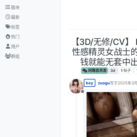
跳转至内容
版块
最新
标签
热门
【3D/无修/CV】 E
用户
性感精灵女战士的
群组
钱就能无套中出 
网赚盘资源
3d
1
帖子
key
zuogu
写于
2025年3月
最后由 编辑
离线