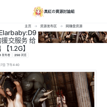
真紅の資源討論組
主页
资源发布区
网赚盘资源
larbaby:D9
援交服务 给
【1.2G】
1
发布者
250
浏览
7日 下午4:40