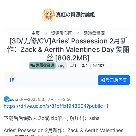
跳转至内容
真紅の資源討論組
主页
资源发布区
网赚盘资源
[3D/无修/CV]Aries' Possession 2月新
作：Zack & Aerith Valentines Day 爱丽
丝 [806.2MB]
网赚盘资源
rpg
1
1
107
登录后回复
ccrar
写于
2025年3月7日 下午2:56
C
最后由 编辑
离线
https://drive.uc.cn/s/81bffb1948504?public=1
下载后后缀改为.7z或.zip解压, 解压码：sshs
Aries' Possession 2月新作：Zack & Aerith Valentines