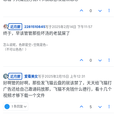
0
近月厨
2281510845
写于
2025年2月14日 下午11:57
最后由 编辑
离线
终于，早该管管那些坏汤的老鼠屎了
怎么说呢，色即是空~空既是色~
（不可以色色！）
0
近月厨
爱看美女
写于
2025年2月15日 上午12:31
爱
最后由 编辑
离线
好啊管的好啊，那些发飞猫云盘的就该禁了，天天给飞猫打
广告还给自己邀请码放那，飞猫不充钱什么德行，看十几个
视频才够下载一个文件
.
1 条回复
5