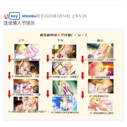
key
shinnku
写于
2025年2月14日 上午5:26
最后由 编辑
离线
话说情人节快乐