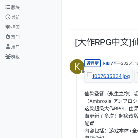
跳转至内容
版块
最新
标签
热门
[大作RPG中文]
用户
群组
近月厨
klkl7
写于
2025年1
K
最后由 编辑
离线
仙肴圣餐（永生之物）超魔
（Ambrosia アンブロ
这款超级大作RPG，由
血更新了多次！超魔改
配置
内容包括：游戏本体+全