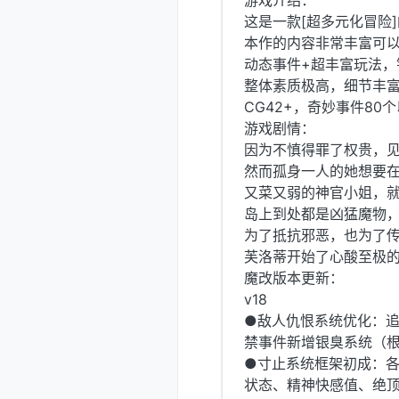
游戏介绍：
这是一款[超多元化冒险]
本作的内容非常丰富可以
动态事件+超丰富玩法，
整体素质极高，细节丰富
CG42+，奇妙事件80
游戏剧情：
因为不慎得罪了权贵，
然而孤身一人的她想要
又菜又弱的神官小姐，
岛上到处都是凶猛魔物
为了抵抗邪恶，也为了
芙洛蒂开始了心酸至极的
魔改版本更新：
v18
●敌人仇恨系统优化：
禁事件新增银臭系统（
●寸止系统框架初成：
状态、精神快感值、绝