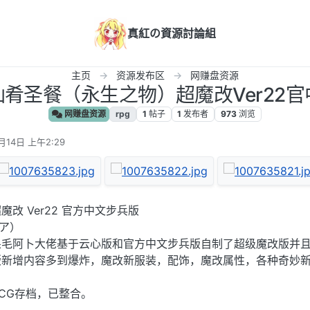
真紅の資源討論組
主页
资源发布区
网赚盘资源
仙肴圣餐（永生之物）超魔改Ver22官
网赚盘资源
rpg
1
帖子
1
发布者
973
浏览
月14日 上午2:29
改 Ver22 官方中文步兵版
シア）
呆毛阿卜大佬基于云心版和官方中文步兵版自制了超级魔改版并
版新增内容多到爆炸，魔改新服装，配饰，魔改属性，各种奇妙
CG存档，已整合。