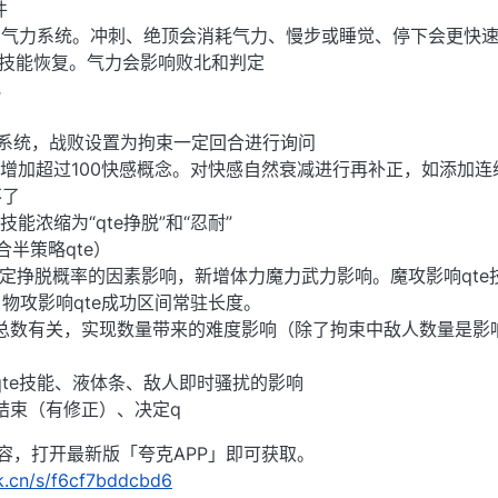
件
增气力系统。冲刺、绝顶会消耗气力、慢步或睡觉、停下会更快
殊技能恢复。气力会影响败北和判定
化
力系统，战败设置为拘束一定回合进行询问
但增加超过100快感概念。对快感自然衰减进行再补正，如添加连
不了
能浓缩为“qte挣脱”和“忍耐”
合半策略qte）
决定挣脱概率的因素影响，新增体力魔力武力影响。魔攻影响qte
物攻影响qte成功区间常驻长度。
敌人总数有关，实现数量带来的难度影响（除了拘束中敌人数量是影
、qte技能、液体条、敌人即时骚扰的影响
合结束（有修正）、决定q
容，打开最新版「夸克APP」即可获取。
rk.cn/s/f6cf7bddcbd6