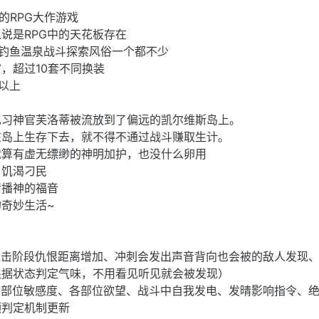
的RPG大作游戏
说是RPG中的天花板存在
钓鱼温泉战斗探索风俗一个都不少
，超过10套不同换装
个以上
见习神官芙洛蒂被流放到了偏远的凯尔维斯岛上。
在岛上生存下去，就不得不通过战斗赚取生计。
就算有虚无缥缈的神明加护，也没什么卵用
，饥渴刁民
传播神的福音
奇妙生活~
追击阶段仇恨距离增加、冲刺会发出声音背向也会被的敌人发现
根据状态判定气味，不用看见听见就会被发现）
各部位敏感度、各部位欲望、战斗中自我发电、发晴影响指令、
顶判定机制更新