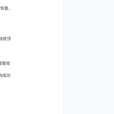
速恢复，
续绝顶
技能给
响成功