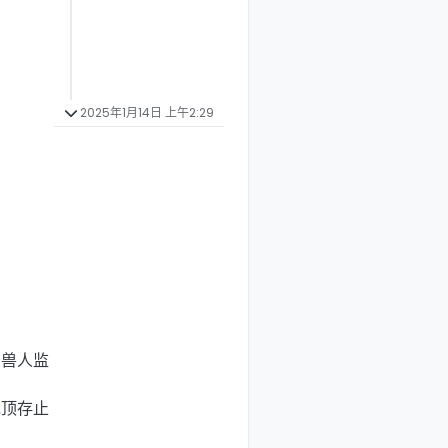
2025年1月14日 上午2:29
、兽人监
绝顶存止