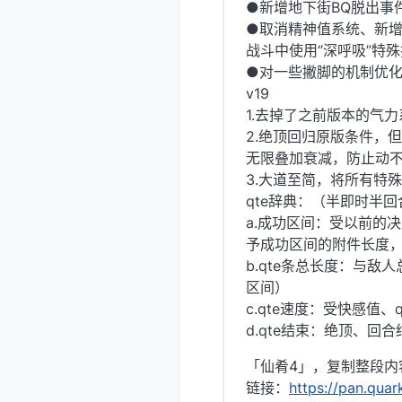
●新增地下街BQ脱出事
●取消精神值系统、新
战斗中使用“深呼吸”特
●对一些撇脚的机制优
v19
1.去掉了之前版本的气
2.绝顶回归原版条件，
无限叠加衰减，防止动
3.大道至简，将所有特殊技
qte辞典：（半即时半回
a.成功区间：受以前的
予成功区间的附件长度，
b.qte条总长度：与
区间）
c.qte速度：受快感值
d.qte结束：绝顶、回
「仙肴4」，复制整段内
链接：
https://pan.qua