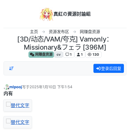
跳转至内容
真紅の資源討論組
主页
资源发布区
网赚盘资源
[3D/动态/VAM/夸克] Vamonly：
Missionary&フェラ [396M]
网赚盘资源
cv
1
1
130
登录后回复
mlpooj
写于
2025年1月10日 下午1:54
最后由 编辑
离线
内有