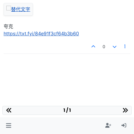
夸克
https://txt.fyi/84e91f3cf64b3b60
0
1 / 1