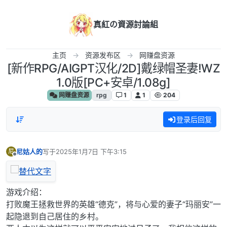
跳转至内容
真紅の資源討論組
主页
资源发布区
网赚盘资源
[新作RPG/AIGPT汉化/2D]戴绿帽圣妻!WZ
1.0版[PC+安卓/1.08g]
网赚盘资源
rpg
1
1
204
登录后回复
尼姑人的
写于
2025年1月7日 下午3:15
尼
最后由 编辑
离线
游戏介绍：
打败魔王拯救世界的英雄“德克”，将与心爱的妻子“玛丽安”一
起隐退到自己居住的乡村。