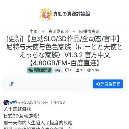
跳转至内容
真紅の資源討論組
主页
资源发布区
网赚盘资源
[更新]【互动SLG/3D作品/全动态/官中】
尼特与天使与色色家族（にーとと天使と
えっちな家族）V1.3.2 官方中文
【4.80GB/FM-百度直连】
网赚盘资源
slg
1
1
1.3k
登录后回复
安桥
写于
2025年1月5日 上午1:23
最后由 编辑
离线
关于这款游戏
日式3D互动游戏！
那一天你的人生陷入了极度的灰暗