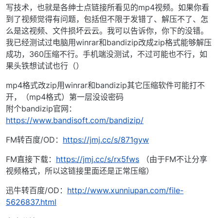
写技术，也就是各绅士点链接所看见的mp4视频。如果你看
到了视频觉得有问题，包括但不限于发错了、解压不了、怎
么是这视频、文件损坏云云。我可以告诉你，你下的没错。
我已经测试过电脑用winrar和bandizip改成zip格式能够解压
成功，360压缩不行。手机端没测试，不过可能也不行，如
果头铁想试试也行（）
mp4格式改zip用winrar和bandizip其它压缩软件可能打不
开，（mp4格式）第一层没设密码
附个bandizip官网：
https://www.bandisoft.com/bandizip/
FM转百度/OD：
https://jmj.cc/s/871gyw
FM直接下载：
https://jmj.cc/s/rx5fws
（由于FM不让分享
视频格式，所以这链接里面还是正常压缩）
迅牛转百度/OD：
http://www.xunniupan.com/file-
5626837.html