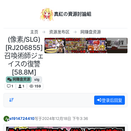
跳转至内容
真紅の資源討論組
主页
资源发布区
网赚盘资源
(像素/SLG)
[RJ206855]
召喚術師ジェ
イスの復讐
[58.8M]
网赚盘资源
slg
1
1
159
登录后回复
a1914724410
写于
2024年12月18日 下午3:36
A
最后由 编辑
离线