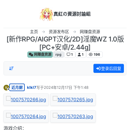
跳转至内容
真紅の資源討論組
主页
资源发布区
网赚盘资源
[新作RPG/AIGPT汉化/2D]淫魔WZ 1.0版
[PC+安卓/2.44g]
网赚盘资源
rpg
1
1
196
登录后回复
近月厨
klkl7
写于
2024年12月17日 下午1:48
K
最后由 编辑
离线
游戏介绍：