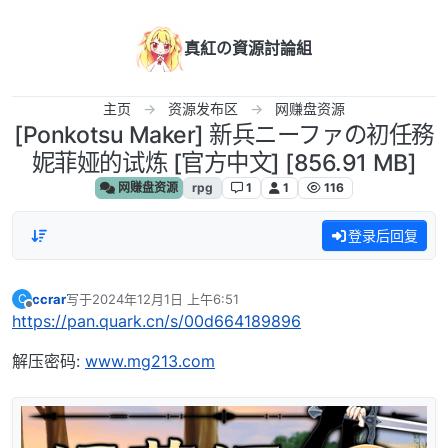
跳转至内容
真紅の資源討論組
主页
资源发布区
网赚盘资源
[Ponkotsu Maker] 新兵ニーファの初任務
妮菲娅的试炼 [官方中文] [856.91 MB]
网赚盘资源
rpg
1
1
116
登录后回复
ccrar
写于
2024年12月1日 上午6:51
C
最后由 编辑
离线
https://pan.quark.cn/s/00d664189896
解压密码:
www.mg213.com