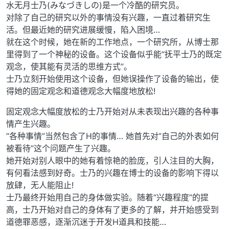
水无月士乃(みなづきしの)是一个冷酷的研究员。
对除了自己的研究以外的事情没有兴趣，一直过着研究生
活。但最近她的研究进展缓慢，陷入困境…
就在这个时候，她在新的工作地点，一个研究所，从博士那
里得到了一个神秘的设备。这个设备似乎能“抚平士乃的既定
观念，使其能有灵活的思维方式”。
士乃立刻开始使用这个设备，但她误操作了设备的输出，使
得她的固定观念和道德观念大幅度地放松!
固定观念大幅度放松的士乃开始对从未表现出兴趣的各种事
情产生兴趣。
“各种事情”当然包含了H的事情… 她首先对”自己的外表如何
被看待”这个问题产生了兴趣。
她开始对别人眼中的她有着惊艳的脸庞，引人注目的大胸，
有何看法感到好奇。士乃的兴趣在博士的设备的影响下得以
放肆，无人能阻止!
士乃最终开始用自己的身体做实验。随着“兴趣程度”的提
高，士乃开始对自己的身体有了更多的了解，并开始感受到
道德罪恶感，逐渐沉迷于开发H道具和技能…