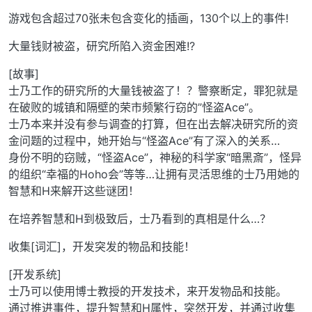
游戏包含超过70张未包含变化的插画，130个以上的事件!
大量钱财被盗，研究所陷入资金困难!?
[故事]
士乃工作的研究所的大量钱被盗了！？警察断定，罪犯就是
在破败的城镇和隔壁的荣市频繁行窃的”怪盗Ace”。
士乃本来并没有参与调查的打算，但在出去解决研究所的资
金问题的过程中，她开始与“怪盗Ace”有了深入的关系…
身份不明的窃贼，“怪盗Ace”，神秘的科学家“暗黑斎”，怪异
的组织“幸福的Hoho会”等等…让拥有灵活思维的士乃用她的
智慧和H来解开这些谜团！
在培养智慧和H到极致后，士乃看到的真相是什么…？
收集[词汇]，开发突发的物品和技能！
[开发系统]
士乃可以使用博士教授的开发技术，来开发物品和技能。
通过推进事件，提升智慧和H属性，突然开发，并通过收集