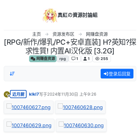
跳转至内容
真紅の資源討論組
主页
资源发布区
网赚盘资源
[RPG/新作/爆乳/PC+安卓直装] H?英知?探
求性質! 内置AI汉化版 [3.2G]
网赚盘资源
rpg
1
1
255
登录后回复
近月厨
klkl7
写于
2024年11月30日 上午9:26
K
最后由 编辑
离线