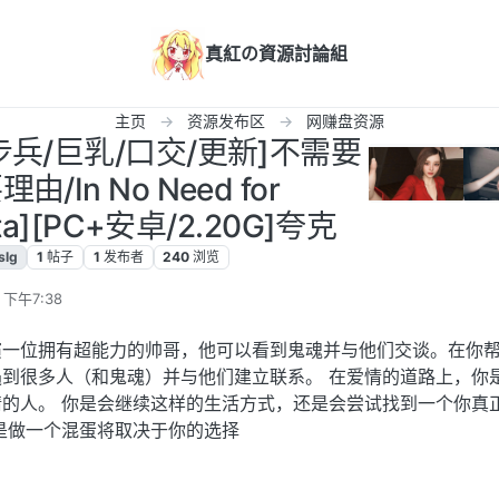
真紅の資源討論組
主页
资源发布区
网赚盘资源
/步兵/巨乳/口交/更新]不需要
/In No Need for
eta][PC+安卓/2.20G]夸克
slg
1
帖子
1
发布者
240
浏览
 下午7:38
演一位拥有超能力的帅哥，他可以看到鬼魂并与他们交谈。在你
到很多人（和鬼魂）并与他们建立联系。 在爱情的道路上，你
的人。 你是会继续这样的生活方式，还是会尝试找到一个你真
是做一个混蛋将取决于你的选择