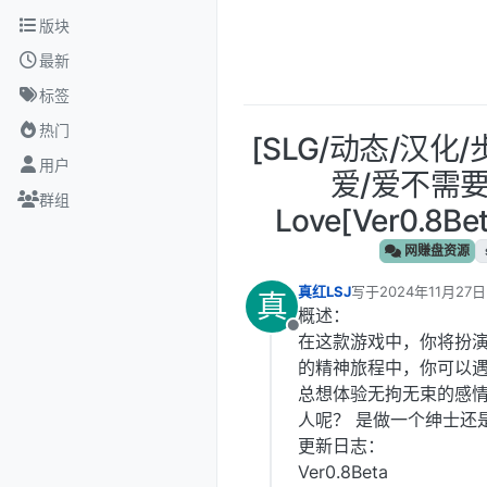
跳转至内容
版块
最新
标签
热门
[SLG/动态/汉化
用户
爱/爱不需要理由
群组
Love[Ver0.8B
网赚盘资源
真红LSJ
写于
2024年11月27日
真
最后由 编辑
概述：
离线
在这款游戏中，你将扮
的精神旅程中，你可以遇
总想体验无拘无束的感情
人呢？ 是做一个绅士还
更新日志：
Ver0.8Beta