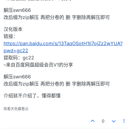
解压swn666
改后缀为zip解压 再把分卷的 删 字删除再解压即可
汉化版本
链接：
https://pan.baidu.com/s/13TaqOSotH1li7ojZz2wYUA?
pwd=gc22
提取码：gc22
–来自百度网盘超级会员V1的分享
解压swn666
改后缀为zip解压 再把分卷的 删 字删除再解压即可
介绍就不介绍了，懂得都懂
晓看天色暮看云
0