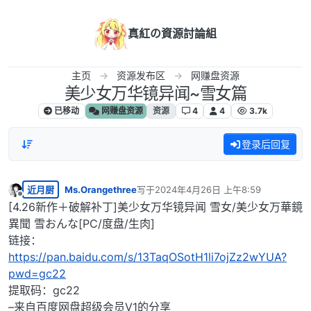
跳转至内容
真紅の資源討論組
主页
资源发布区
网赚盘资源
美少女万华镜异闻~雪女篇
已移动
网赚盘资源
资源
4
4
3.7k
登录后回复
近月厨
Ms.Orangethree
写于
2024年4月26日 上午8:59
最后由 编辑
离线
[4.26新作＋破解补丁]美少女万华镜异闻 雪女/美少女万華鏡
異聞 雪おんな[PC/度盘/生肉]
链接：
https://pan.baidu.com/s/13TaqOSotH1li7ojZz2wYUA?
pwd=gc22
提取码：gc22
–来自百度网盘超级会员V1的分享