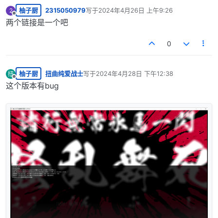
柚子厨
2315050979
写于
2024年4月26日 上午9:26
2
最后由 编辑
离线
两个链接是一个吧
0
柚子厨
扭曲纯爱战士
写于
2024年4月28日 下午12:38
扭
最后由 编辑
离线
这个版本有bug