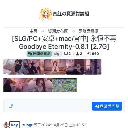
跳转至内容
真紅の資源討論組
主页
资源发布区
网赚盘资源
[SLG/PC+安卓+mac/官中] 永恒不再
Goodbye Eternity-0.8.1 [2.7G]
网赚盘资源
slg
2
2
960
登录后回复
key
zuogu
写于
2024年4月25日 上午10:53
最后由 编辑