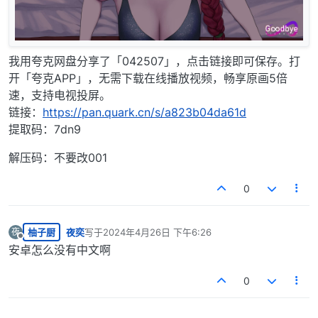
我用夸克网盘分享了「042507」，点击链接即可保存。打
开「夸克APP」，无需下载在线播放视频，畅享原画5倍
速，支持电视投屏。
链接：
https://pan.quark.cn/s/a823b04da61d
提取码：7dn9
解压码：不要改001
0
柚子厨
夜奕
写于
2024年4月26日 下午6:26
夜
最后由 编辑
离线
安卓怎么没有中文啊
0