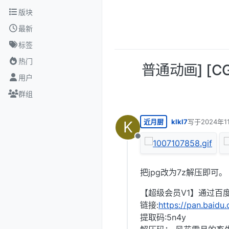
跳转至内容
版块
最新
标签
热门
普通动画] [C
用户
群组
近月厨
klkl7
写于
2024年1
K
最后由 编辑
离线
把jpg改为7z解压即可。
【超级会员V1】通过百
链接:
https://pan.baid
提取码:5n4y