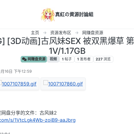
真紅の資源討論組
主页
资源发布区
网赚盘资源
G] [3D动画]古风妹SEX 被双黑爆草
1V/1.17GB
网赚盘资源
视频
1
帖子
1
发布者
227
浏览
1月16日 下午12:59
度网盘分享的文件：古风妹2
u.com/s/1VtcLgk4Wb-zoiB9-aaJbrg