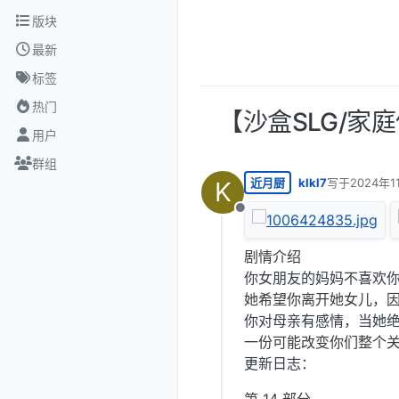
跳转至内容
版块
最新
标签
热门
【沙盒SLG/家庭
用户
群组
近月厨
klkl7
写于
2024年1
K
最后由 编辑
离线
剧情介绍
你女朋友的妈妈不喜欢
她希望你离开她女儿，
你对母亲有感情，当她
一份可能改变你们整个
更新日志：