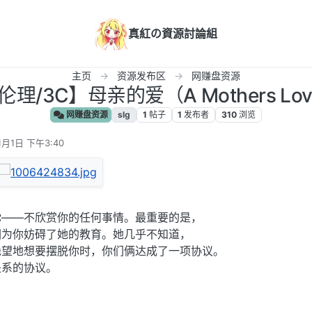
真紅の資源討論組
主页
资源发布区
网赚盘资源
伦理/3C】母亲的爱（A Mothers Lo
网赚盘资源
slg
1
帖子
1
发布者
310
浏览
1月1日 下午3:40
你——不欣赏你的任何事情。最重要的是，
因为你妨碍了她的教育。她几乎不知道，
绝望地想要摆脱你时，你们俩达成了一项协议。
关系的协议。