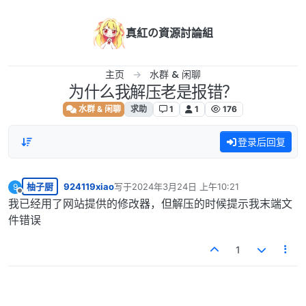
跳转至内容
真紅の資源討論組
主页
水群 & 闲聊
为什么我解压老是报错？
水群 & 闲聊
求助
1
1
176
登录后回复
柚子厨
924119xiao
写于
2024年3月24日 上午10:21
9
最后由 编辑
离线
我已经用了网站提供的修改器，但解压的时候提示我末端文
件错误
1