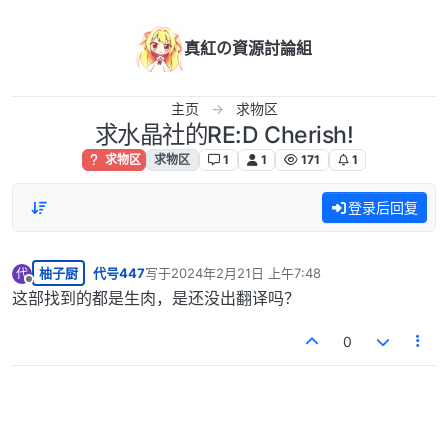
跳转至内容
真紅の資源討論組
主页
求物区
求水晶社的RE:D Cherish!
求物区
求物区
1
1
171
1
登录后回复
柚子厨
代号447
写于
2024年2月21日 上午7:48
代
最后由 编辑
离线
这部找到的都是生肉，是还没出翻译吗？
0