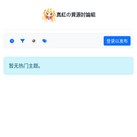
跳转至内容
真紅の資源討論組
登录以发布
暂无热门主题。